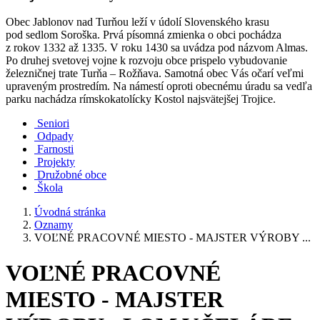
Obec Jablonov nad Turňou leží v údolí Slovenského krasu
pod sedlom Soroška. Prvá písomná zmienka o obci pochádza
z rokov 1332 až 1335. V roku 1430 sa uvádza pod názvom Almas.
Po druhej svetovej vojne k rozvoju obce prispelo vybudovanie
železničnej trate Turňa – Rožňava. Samotná obec Vás očarí veľmi
upraveným prostredím. Na námestí oproti obecnému úradu sa vedľa
parku nachádza rímskokatolícky Kostol najsvätejšej Trojice.
Seniori
Odpady
Farnosti
Projekty
Družobné obce
Škola
Úvodná stránka
Oznamy
VOĽNÉ PRACOVNÉ MIESTO - MAJSTER VÝROBY ...
VOĽNÉ PRACOVNÉ
MIESTO - MAJSTER