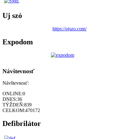
Uj szó
https://ujszo.com/
Expodom
Návštevnosť
Návštevnosť:
ONLINE:
0
DNES:
36
TÝŽDEŇ:
839
CELKOM:
470172
Defibrilátor