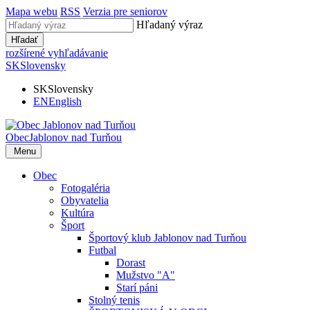
Mapa webu
RSS
Verzia pre seniorov
Hľadaný výraz
Hľadať
rozšírené vyhľadávanie
SK
Slovensky
SK
Slovensky
EN
English
Obec
Jablonov nad Turňou
Menu
Obec
Fotogaléria
Obyvatelia
Kultúra
Šport
Športový klub Jablonov nad Turňou
Futbal
Dorast
Mužstvo "A"
Starí páni
Stolný tenis