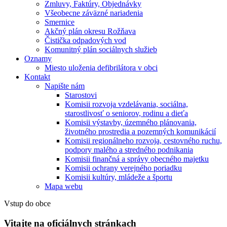
Zmluvy, Faktúry, Objednávky
Všeobecne záväzné nariadenia
Smernice
Akčný plán okresu Rožňava
Čistička odpadových vod
Komunitný plán sociálnych služieb
Oznamy
Miesto uloženia defibrilátora v obci
Kontakt
Napište nám
Starostovi
Komisii rozvoja vzdelávania, sociálna,
starostlivosť o seniorov, rodinu a dieťa
Komisii výstavby, územného plánovania,
životného prostredia a pozemných komunikácií
Komisii regionálneho rozvoja, cestovného ruchu,
podpory malého a stredného podnikania
Komisii finančná a správy obecného majetku
Komisii ochrany verejného poriadku
Komisii kultúry, mládeže a športu
Mapa webu
Vstup do obce
Vitajte na oficiálnych stránkach