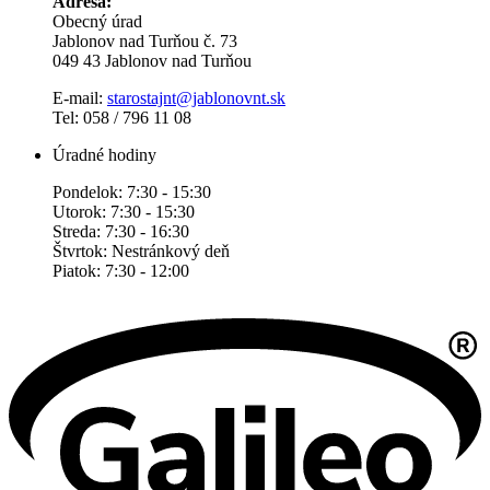
Adresa:
Obecný úrad
Jablonov nad Turňou č. 73
049 43 Jablonov nad Turňou
E-mail:
starostajnt@jablonovnt.sk
Tel: 058 / 796 11 08
Úradné hodiny
Pondelok: 7:30 - 15:30
Utorok: 7:30 - 15:30
Streda: 7:30 - 16:30
Štvrtok: Nestránkový deň
Piatok: 7:30 - 12:00