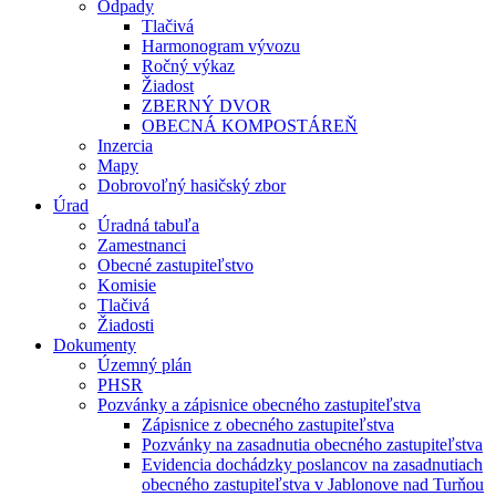
Odpady
Tlačivá
Harmonogram vývozu
Ročný výkaz
Žiadost
ZBERNÝ DVOR
OBECNÁ KOMPOSTÁREŇ
Inzercia
Mapy
Dobrovoľný hasičský zbor
Úrad
Úradná tabuľa
Zamestnanci
Obecné zastupiteľstvo
Komisie
Tlačivá
Žiadosti
Dokumenty
Územný plán
PHSR
Pozvánky a zápisnice obecného zastupiteľstva
Zápisnice z obecného zastupiteľstva
Pozvánky na zasadnutia obecného zastupiteľstva
Evidencia dochádzky poslancov na zasadnutiach
obecného zastupiteľstva v Jablonove nad Turňou