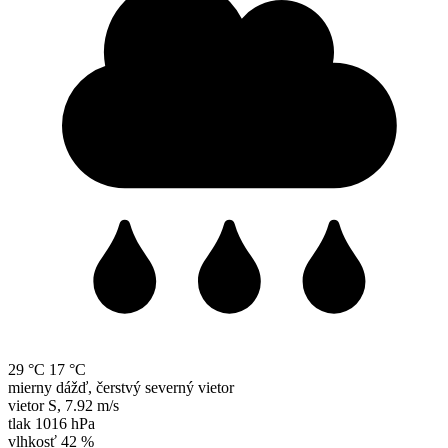
29 °C
17 °C
mierny dážď, čerstvý severný vietor
vietor
S
,
7.92 m/s
tlak
1016 hPa
vlhkosť
42 %