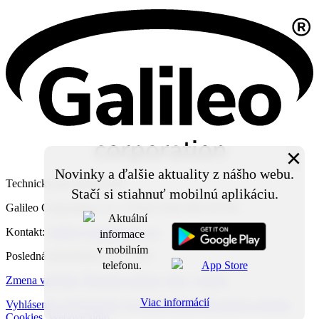
×
Novinky a ďalšie aktuality z nášho webu.
Technický prevádzkovateľ:
Stačí si stiahnuť mobilnú aplikáciu.
Galileo Corporation s.r.o., Čierna Voda 468, 925 06
Kontakt:
Galileo Corporation s.r.o.
Posledná aktualizácia: 4. 8. 2026
Zmena vzhľadu
,
Štruktúra stránok
,
RSS
,
Vytlačiť
Viac informácií
Vyhlásenie o prístupnosti
,
Za obsah zodpovedá správca obsahu
,
Cookies
,
Webové sídlo