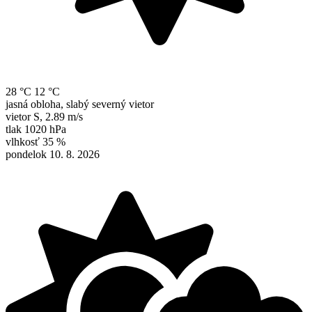
28 °C
12 °C
jasná obloha, slabý severný vietor
vietor
S
,
2.89 m/s
tlak
1020 hPa
vlhkosť
35 %
pondelok 10. 8. 2026