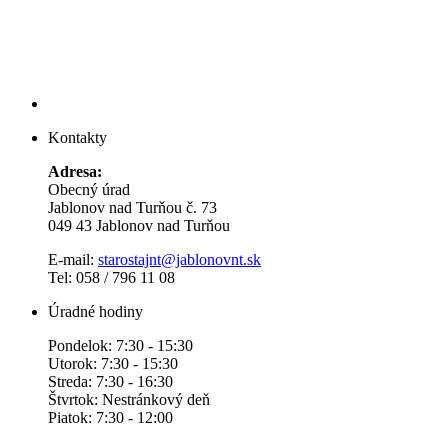
Kontakty
Adresa:
Obecný úrad
Jablonov nad Turňou č. 73
049 43 Jablonov nad Turňou
E-mail:
starostajnt@jablonovnt.sk
Tel: 058 / 796 11 08
Úradné hodiny
Pondelok: 7:30 - 15:30
Utorok: 7:30 - 15:30
Streda: 7:30 - 16:30
Štvrtok: Nestránkový deň
Piatok: 7:30 - 12:00