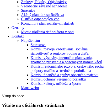
Zmluvy, Faktúry, Objednávky
Všeobecne záväzné nariadenia
Smernice
Akčný plán okresu Rožňava
Čistička odpadových vod
Komunitný plán sociálnych služieb
Oznamy
Miesto uloženia defibrilátora v obci
Kontakt
Napište nám
Starostovi
Komisii rozvoja vzdelávania, sociálna,
starostlivosť o seniorov, rodinu a dieťa
Komisii výstavby, územného plánovania,
životného prostredia a pozemných komunikácií
Komisii regionálneho rozvoja, cestovného ruchu,
podpory malého a stredného podnikania
Komisii finančná a správy obecného majetku
Komisii ochrany verejného poriadku
Komisii kultúry, mládeže a športu
Mapa webu
Vstup do obce
Vitajte na oficiálnych stránkach