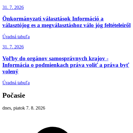
31. 7.
2026
Önkormányzati választások Információ a
választójog es a megválasztáshoz válo jóg feltételeiről
Úradná tabuľa
31. 7.
2026
Voľby do orgánov samosprávnych krajov -
Informácia o podmienkach práva voliť a práva byť
volený
Úradná tabuľa
Počasie
dnes, piatok 7. 8. 2026