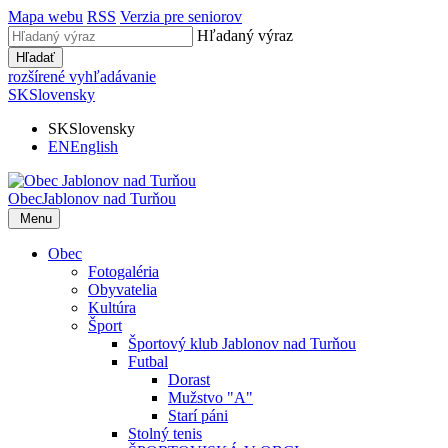
Mapa webu
RSS
Verzia pre seniorov
Hľadaný výraz
Hľadať
rozšírené vyhľadávanie
SK
Slovensky
SK
Slovensky
EN
English
Obec
Jablonov nad Turňou
Menu
Obec
Fotogaléria
Obyvatelia
Kultúra
Šport
Športový klub Jablonov nad Turňou
Futbal
Dorast
Mužstvo "A"
Starí páni
Stolný tenis