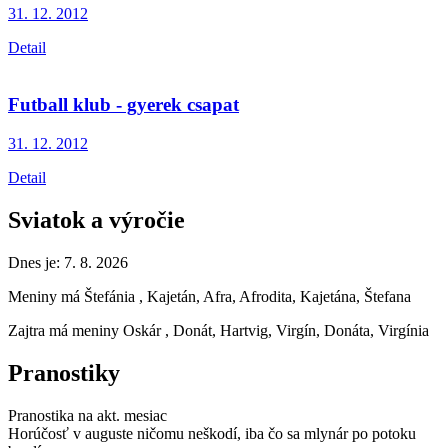
31. 12.
2012
Detail
Futball klub - gyerek csapat
31. 12.
2012
Detail
Sviatok a výročie
Dnes je:
7. 8. 2026
Meniny má
Štefánia
, Kajetán, Afra, Afrodita, Kajetána, Štefana
Zajtra má meniny
Oskár
, Donát, Hartvig, Virgín, Donáta, Virgínia
Pranostiky
Pranostika na akt. mesiac
Horúčosť v auguste ničomu neškodí, iba čo sa mlynár po potoku