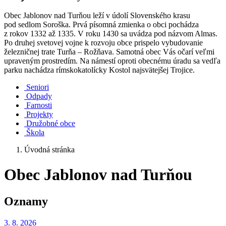
Obec Jablonov nad Turňou leží v údolí Slovenského krasu
pod sedlom Soroška. Prvá písomná zmienka o obci pochádza
z rokov 1332 až 1335. V roku 1430 sa uvádza pod názvom Almas.
Po druhej svetovej vojne k rozvoju obce prispelo vybudovanie
železničnej trate Turňa – Rožňava. Samotná obec Vás očarí veľmi
upraveným prostredím. Na námestí oproti obecnému úradu sa vedľa
parku nachádza rímskokatolícky Kostol najsvätejšej Trojice.
Seniori
Odpady
Farnosti
Projekty
Družobné obce
Škola
Úvodná stránka
Obec Jablonov nad Turňou
Oznamy
3. 8.
2026