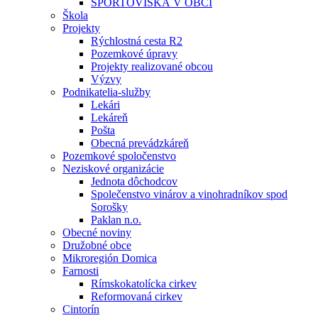
ŠPORTOVISKÁ V OBCI
Škola
Projekty
Rýchlostná cesta R2
Pozemkové úpravy
Projekty realizované obcou
Výzvy
Podnikatelia-služby
Lekári
Lekáreň
Pošta
Obecná prevádzkáreň
Pozemkové spoločenstvo
Neziskové organizácie
Jednota dôchodcov
Společenstvo vinárov a vinohradníkov spod
Sorošky
Paklan n.o.
Obecné noviny
Družobné obce
Mikroregión Domica
Farnosti
Rímskokatolícka cirkev
Reformovaná cirkev
Cintorín