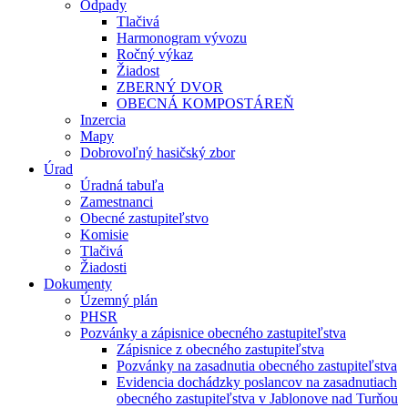
Odpady
Tlačivá
Harmonogram vývozu
Ročný výkaz
Žiadost
ZBERNÝ DVOR
OBECNÁ KOMPOSTÁREŇ
Inzercia
Mapy
Dobrovoľný hasičský zbor
Úrad
Úradná tabuľa
Zamestnanci
Obecné zastupiteľstvo
Komisie
Tlačivá
Žiadosti
Dokumenty
Územný plán
PHSR
Pozvánky a zápisnice obecného zastupiteľstva
Zápisnice z obecného zastupiteľstva
Pozvánky na zasadnutia obecného zastupiteľstva
Evidencia dochádzky poslancov na zasadnutiach
obecného zastupiteľstva v Jablonove nad Turňou