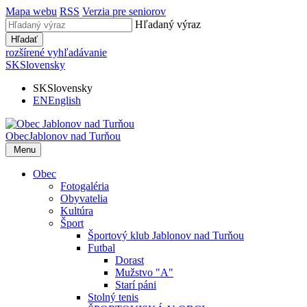
Mapa webu
RSS
Verzia pre seniorov
Hľadaný výraz
Hľadať
rozšírené vyhľadávanie
SK
Slovensky
SK
Slovensky
EN
English
Obec
Jablonov nad Turňou
Menu
Obec
Fotogaléria
Obyvatelia
Kultúra
Šport
Športový klub Jablonov nad Turňou
Futbal
Dorast
Mužstvo "A"
Starí páni
Stolný tenis