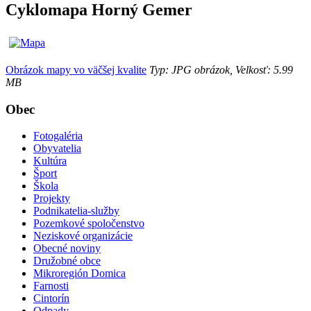
Cyklomapa Horný Gemer
Obrázok mapy vo väčšej kvalite
Typ: JPG obrázok, Velkosť: 5.99
MB
Obec
Fotogaléria
Obyvatelia
Kultúra
Šport
Škola
Projekty
Podnikatelia-služby
Pozemkové spoločenstvo
Neziskové organizácie
Obecné noviny
Družobné obce
Mikroregión Domica
Farnosti
Cintorín
Odpady