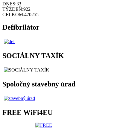
DNES:
33
TÝŽDEŇ:
922
CELKOM:
470255
Defibrilátor
SOCIÁLNY TAXÍK
Spoločný stavebný úrad
FREE WiFi4EU