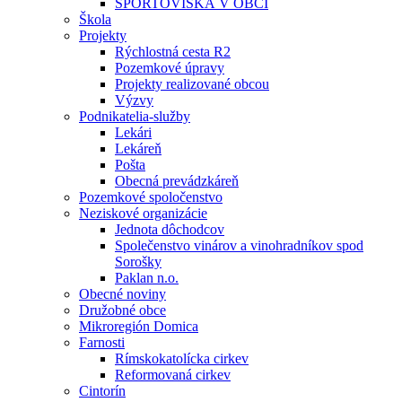
ŠPORTOVISKÁ V OBCI
Škola
Projekty
Rýchlostná cesta R2
Pozemkové úpravy
Projekty realizované obcou
Výzvy
Podnikatelia-služby
Lekári
Lekáreň
Pošta
Obecná prevádzkáreň
Pozemkové spoločenstvo
Neziskové organizácie
Jednota dôchodcov
Společenstvo vinárov a vinohradníkov spod
Sorošky
Paklan n.o.
Obecné noviny
Družobné obce
Mikroregión Domica
Farnosti
Rímskokatolícka cirkev
Reformovaná cirkev
Cintorín