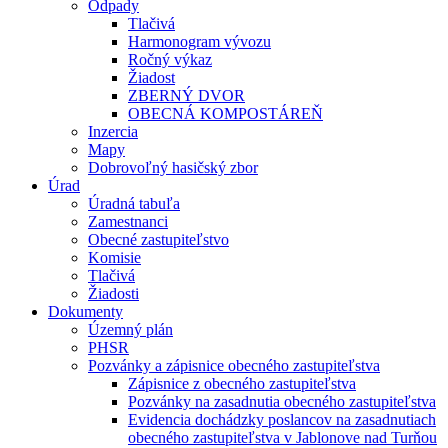
Odpady
Tlačivá
Harmonogram vývozu
Ročný výkaz
Žiadost
ZBERNÝ DVOR
OBECNÁ KOMPOSTÁREŇ
Inzercia
Mapy
Dobrovoľný hasičský zbor
Úrad
Úradná tabuľa
Zamestnanci
Obecné zastupiteľstvo
Komisie
Tlačivá
Žiadosti
Dokumenty
Územný plán
PHSR
Pozvánky a zápisnice obecného zastupiteľstva
Zápisnice z obecného zastupiteľstva
Pozvánky na zasadnutia obecného zastupiteľstva
Evidencia dochádzky poslancov na zasadnutiach
obecného zastupiteľstva v Jablonove nad Turňou