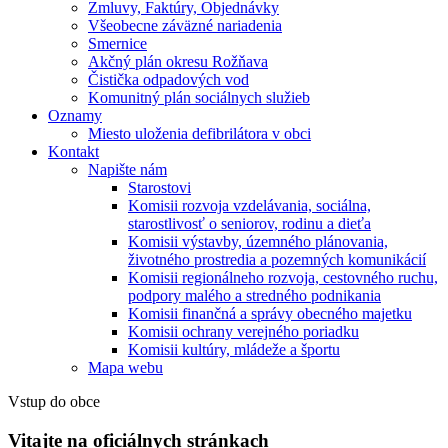
Zmluvy, Faktúry, Objednávky
Všeobecne záväzné nariadenia
Smernice
Akčný plán okresu Rožňava
Čistička odpadových vod
Komunitný plán sociálnych služieb
Oznamy
Miesto uloženia defibrilátora v obci
Kontakt
Napište nám
Starostovi
Komisii rozvoja vzdelávania, sociálna,
starostlivosť o seniorov, rodinu a dieťa
Komisii výstavby, územného plánovania,
životného prostredia a pozemných komunikácií
Komisii regionálneho rozvoja, cestovného ruchu,
podpory malého a stredného podnikania
Komisii finančná a správy obecného majetku
Komisii ochrany verejného poriadku
Komisii kultúry, mládeže a športu
Mapa webu
Vstup do obce
Vitajte na oficiálnych stránkach