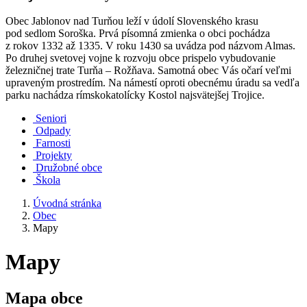
Obec Jablonov nad Turňou leží v údolí Slovenského krasu
pod sedlom Soroška. Prvá písomná zmienka o obci pochádza
z rokov 1332 až 1335. V roku 1430 sa uvádza pod názvom Almas.
Po druhej svetovej vojne k rozvoju obce prispelo vybudovanie
železničnej trate Turňa – Rožňava. Samotná obec Vás očarí veľmi
upraveným prostredím. Na námestí oproti obecnému úradu sa vedľa
parku nachádza rímskokatolícky Kostol najsvätejšej Trojice.
Seniori
Odpady
Farnosti
Projekty
Družobné obce
Škola
Úvodná stránka
Obec
Mapy
Mapy
Mapa obce