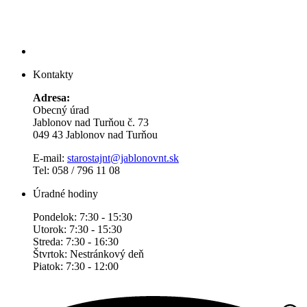
Kontakty
Adresa:
Obecný úrad
Jablonov nad Turňou č. 73
049 43 Jablonov nad Turňou
E-mail:
starostajnt@jablonovnt.sk
Tel: 058 / 796 11 08
Úradné hodiny
Pondelok: 7:30 - 15:30
Utorok: 7:30 - 15:30
Streda: 7:30 - 16:30
Štvrtok: Nestránkový deň
Piatok: 7:30 - 12:00