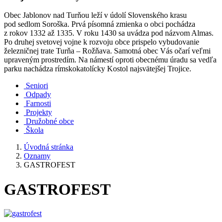
Obec Jablonov nad Turňou leží v údolí Slovenského krasu
pod sedlom Soroška. Prvá písomná zmienka o obci pochádza
z rokov 1332 až 1335. V roku 1430 sa uvádza pod názvom Almas.
Po druhej svetovej vojne k rozvoju obce prispelo vybudovanie
železničnej trate Turňa – Rožňava. Samotná obec Vás očarí veľmi
upraveným prostredím. Na námestí oproti obecnému úradu sa vedľa
parku nachádza rímskokatolícky Kostol najsvätejšej Trojice.
Seniori
Odpady
Farnosti
Projekty
Družobné obce
Škola
Úvodná stránka
Oznamy
GASTROFEST
GASTROFEST