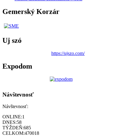
Gemerský Korzár
Uj szó
https://ujszo.com/
Expodom
Návštevnosť
Návštevnosť:
ONLINE:
1
DNES:
58
TÝŽDEŇ:
685
CELKOM:
470018