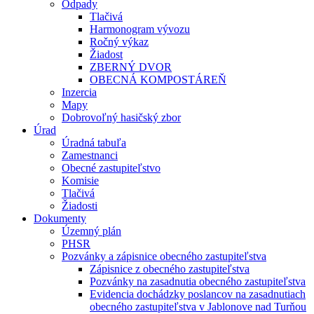
Odpady
Tlačivá
Harmonogram vývozu
Ročný výkaz
Žiadost
ZBERNÝ DVOR
OBECNÁ KOMPOSTÁREŇ
Inzercia
Mapy
Dobrovoľný hasičský zbor
Úrad
Úradná tabuľa
Zamestnanci
Obecné zastupiteľstvo
Komisie
Tlačivá
Žiadosti
Dokumenty
Územný plán
PHSR
Pozvánky a zápisnice obecného zastupiteľstva
Zápisnice z obecného zastupiteľstva
Pozvánky na zasadnutia obecného zastupiteľstva
Evidencia dochádzky poslancov na zasadnutiach
obecného zastupiteľstva v Jablonove nad Turňou