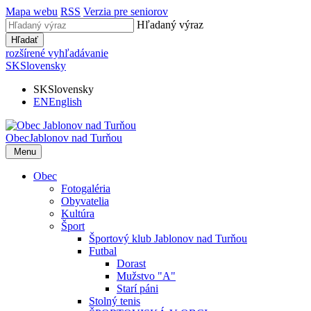
Mapa webu
RSS
Verzia pre seniorov
Hľadaný výraz
Hľadať
rozšírené vyhľadávanie
SK
Slovensky
SK
Slovensky
EN
English
Obec
Jablonov nad Turňou
Menu
Obec
Fotogaléria
Obyvatelia
Kultúra
Šport
Športový klub Jablonov nad Turňou
Futbal
Dorast
Mužstvo "A"
Starí páni
Stolný tenis