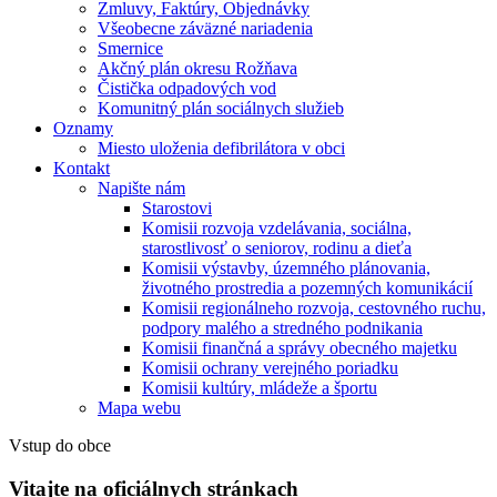
Zmluvy, Faktúry, Objednávky
Všeobecne záväzné nariadenia
Smernice
Akčný plán okresu Rožňava
Čistička odpadových vod
Komunitný plán sociálnych služieb
Oznamy
Miesto uloženia defibrilátora v obci
Kontakt
Napište nám
Starostovi
Komisii rozvoja vzdelávania, sociálna,
starostlivosť o seniorov, rodinu a dieťa
Komisii výstavby, územného plánovania,
životného prostredia a pozemných komunikácií
Komisii regionálneho rozvoja, cestovného ruchu,
podpory malého a stredného podnikania
Komisii finančná a správy obecného majetku
Komisii ochrany verejného poriadku
Komisii kultúry, mládeže a športu
Mapa webu
Vstup do obce
Vitajte na oficiálnych stránkach