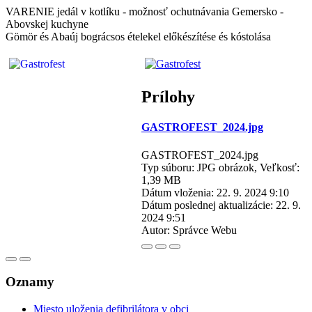
VARENIE jedál v kotlíku - možnosť ochutnávania Gemersko -
Abovskej kuchyne
Gömör és Abaúj bográcsos ételekel előkészítése és kóstolása
Prílohy
GASTROFEST_2024.jpg
GASTROFEST_2024.jpg
Typ súboru: JPG obrázok, Veľkosť:
1,39 MB
Dátum vloženia:
22. 9. 2024 9:10
Dátum poslednej aktualizácie:
22. 9.
2024 9:51
Autor:
Správce Webu
Oznamy
Miesto uloženia defibrilátora v obci