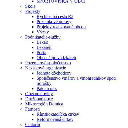
ŠPORTOVISKÁ V OBCI
Škola
Projekty
Rýchlostná cesta R2
Pozemkové úpravy
Projekty realizované obcou
Výzvy
Podnikatelia-služby
Lekári
Lekáreň
Pošta
Obecná prevádzkáreň
Pozemkové spoločenstvo
Neziskové organizácie
Jednota dôchodcov
Společenstvo vinárov a vinohradníkov spod
Sorošky
Paklan n.o.
Obecné noviny
Družobné obce
Mikroregión Domica
Farnosti
Rímskokatolícka cirkev
Reformovaná cirkev
Cintorín