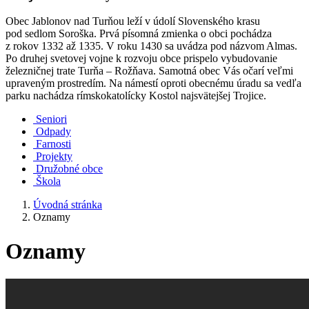
Obec Jablonov nad Turňou leží v údolí Slovenského krasu
pod sedlom Soroška. Prvá písomná zmienka o obci pochádza
z rokov 1332 až 1335. V roku 1430 sa uvádza pod názvom Almas.
Po druhej svetovej vojne k rozvoju obce prispelo vybudovanie
železničnej trate Turňa – Rožňava. Samotná obec Vás očarí veľmi
upraveným prostredím. Na námestí oproti obecnému úradu sa vedľa
parku nachádza rímskokatolícky Kostol najsvätejšej Trojice.
Seniori
Odpady
Farnosti
Projekty
Družobné obce
Škola
Úvodná stránka
Oznamy
Oznamy