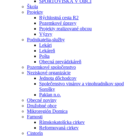
ŠPORTOVISKÁ V OBCI
Škola
Projekty
Rýchlostná cesta R2
Pozemkové úpravy
Projekty realizované obcou
Výzvy
Podnikatelia-služby
Lekári
Lekáreň
Pošta
Obecná prevádzkáreň
Pozemkové spoločenstvo
Neziskové organizácie
Jednota dôchodcov
Společenstvo vinárov a vinohradníkov spod
Sorošky
Paklan n.o.
Obecné noviny
Družobné obce
Mikroregión Domica
Farnosti
Rímskokatolícka cirkev
Reformovaná cirkev
Cintorín