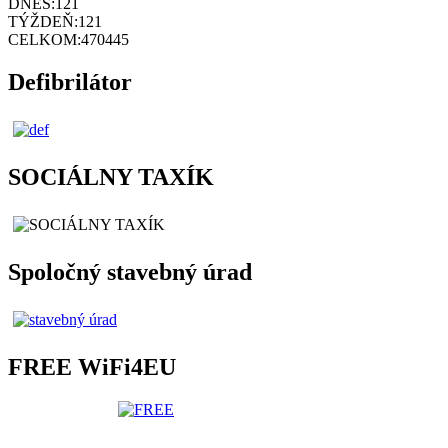
DNES:
121
TÝŽDEŇ:
121
CELKOM:
470445
Defibrilátor
SOCIÁLNY TAXÍK
Spoločný stavebný úrad
FREE WiFi4EU