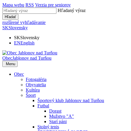
Mapa webu
RSS
Verzia pre seniorov
Hľadaný výraz
Hľadať
rozšírené vyhľadávanie
SK
Slovensky
SK
Slovensky
EN
English
Obec
Jablonov nad Turňou
Menu
Obec
Fotogaléria
Obyvatelia
Kultúra
Šport
Športový klub Jablonov nad Turňou
Futbal
Dorast
Mužstvo "A"
Starí páni
Stolný tenis