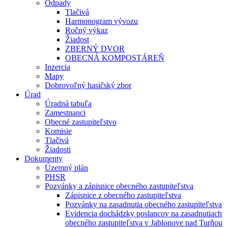
Odpady
Tlačivá
Harmonogram vývozu
Ročný výkaz
Žiadost
ZBERNÝ DVOR
OBECNÁ KOMPOSTÁREŇ
Inzercia
Mapy
Dobrovoľný hasičský zbor
Úrad
Úradná tabuľa
Zamestnanci
Obecné zastupiteľstvo
Komisie
Tlačivá
Žiadosti
Dokumenty
Územný plán
PHSR
Pozvánky a zápisnice obecného zastupiteľstva
Zápisnice z obecného zastupiteľstva
Pozvánky na zasadnutia obecného zastupiteľstva
Evidencia dochádzky poslancov na zasadnutiach
obecného zastupiteľstva v Jablonove nad Turňou