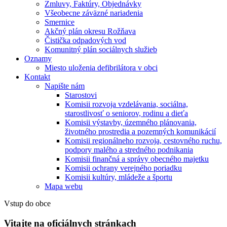
Zmluvy, Faktúry, Objednávky
Všeobecne záväzné nariadenia
Smernice
Akčný plán okresu Rožňava
Čistička odpadových vod
Komunitný plán sociálnych služieb
Oznamy
Miesto uloženia defibrilátora v obci
Kontakt
Napište nám
Starostovi
Komisii rozvoja vzdelávania, sociálna,
starostlivosť o seniorov, rodinu a dieťa
Komisii výstavby, územného plánovania,
životného prostredia a pozemných komunikácií
Komisii regionálneho rozvoja, cestovného ruchu,
podpory malého a stredného podnikania
Komisii finančná a správy obecného majetku
Komisii ochrany verejného poriadku
Komisii kultúry, mládeže a športu
Mapa webu
Vstup do obce
Vitajte na oficiálnych stránkach